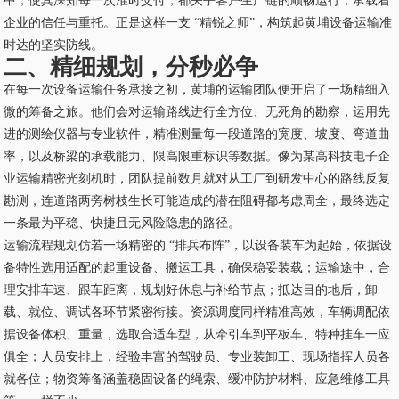
中，使其深知每一次准时交付，都关乎客户生产链的顺畅运行，承载着
企业的信任与重托。正是这样一支 “精锐之师”，构筑起黄埔设备运输准
时达的坚实防线。
二、精细规划，分秒必争
在每一次设备运输任务承接之初，黄埔的运输团队便开启了一场精细入
微的筹备之旅。他们会对运输路线进行全方位、无死角的勘察，运用先
进的测绘仪器与专业软件，精准测量每一段道路的宽度、坡度、弯道曲
率，以及桥梁的承载能力、限高限重标识等数据。像为某高科技电子企
业运输精密光刻机时，团队提前数月就对从工厂到研发中心的路线反复
勘测，连道路两旁树枝生长可能造成的潜在阻碍都考虑周全，最终选定
一条最为平稳、快捷且无风险隐患的路径。
运输流程规划仿若一场精密的 “排兵布阵”，以设备装车为起始，依据设
备特性选用适配的起重设备、搬运工具，确保稳妥装载；运输途中，合
理安排车速、跟车距离，规划好休息与补给节点；抵达目的地后，卸
载、就位、调试各环节紧密衔接。资源调度同样精准高效，车辆调配依
据设备体积、重量，选取合适车型，从牵引车到平板车、特种挂车一应
俱全；人员安排上，经验丰富的驾驶员、专业装卸工、现场指挥人员各
就各位；物资筹备涵盖稳固设备的绳索、缓冲防护材料、应急维修工具