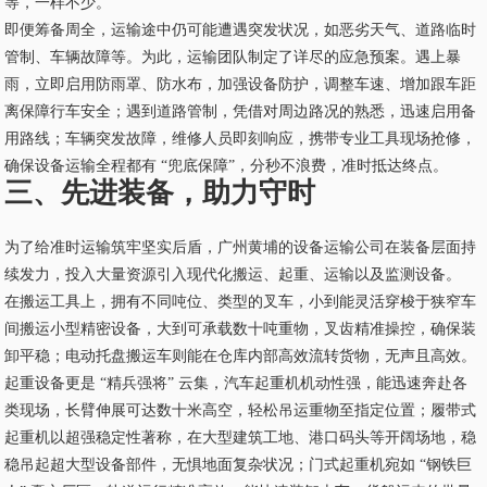
等，一样不少。
即便筹备周全，运输途中仍可能遭遇突发状况，如恶劣天气、道路临时
管制、车辆故障等。为此，运输团队制定了详尽的应急预案。遇上暴
雨，立即启用防雨罩、防水布，加强设备防护，调整车速、增加跟车距
离保障行车安全；遇到道路管制，凭借对周边路况的熟悉，迅速启用备
用路线；车辆突发故障，维修人员即刻响应，携带专业工具现场抢修，
确保设备运输全程都有 “兜底保障”，分秒不浪费，准时抵达终点。
三、先进装备，助力守时
为了给准时运输筑牢坚实后盾，广州黄埔的设备运输公司在装备层面持
续发力，投入大量资源引入现代化搬运、起重、运输以及监测设备。
在搬运工具上，拥有不同吨位、类型的叉车，小到能灵活穿梭于狭窄车
间搬运小型精密设备，大到可承载数十吨重物，叉齿精准操控，确保装
卸平稳；电动托盘搬运车则能在仓库内部高效流转货物，无声且高效。
起重设备更是 “精兵强将” 云集，汽车起重机机动性强，能迅速奔赴各
类现场，长臂伸展可达数十米高空，轻松吊运重物至指定位置；履带式
起重机以超强稳定性著称，在大型建筑工地、港口码头等开阔场地，稳
稳吊起超大型设备部件，无惧地面复杂状况；门式起重机宛如 “钢铁巨