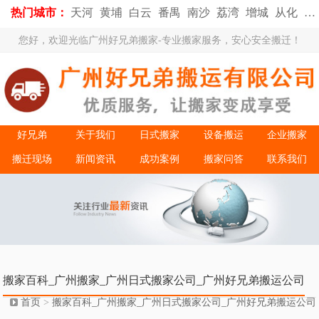
热门城市：
天河
黄埔
白云
番禺
南沙
荔湾
增城
从化
花
您好，欢迎光临广州好兄弟搬家-专业搬家服务，安心安全搬迁！
好兄弟
关于我们
日式搬家
设备搬运
企业搬家
搬迁现场
新闻资讯
成功案例
搬家问答
联系我们
搬家百科_广州搬家_广州日式搬家公司_广州好兄弟搬运公司
首页
>
搬家百科_广州搬家_广州日式搬家公司_广州好兄弟搬运公司