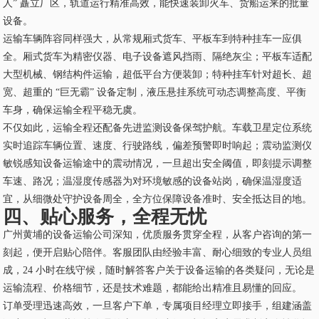
人” 矗立厂区，轨道运行精准高效，能快速装卸火车、货船运来的批量
设备。
运输车辆阵容同样强大，从常规厢式货车、平板车到特种挂车一应俱
全。厢式货车为精密仪器、电子设备遮风挡雨、隔绝灰尘；平板车适配
大型机械、钢结构件运输，超低平台方便装卸；特种挂车针对超长、超
宽、超重的 “巨无霸” 设备定制，液压悬挂系统可动态调整高度、平衡
车身，确保运输全程平稳无虞。
不仅如此，运输全程还配备先进监测设备保驾护航。车载卫星定位系统
实时追踪车辆位置、速度、行驶路线，偏差预警即时响起；震动监测仪
敏锐感知设备运输途中的震动情况，一旦超出安全阈值，即刻提示调整
车速、路况；温湿度传感器为对环境敏感的设备站岗，确保温湿度适
宜，从细微处守护设备周全，全方位保障设备准时、安全抵达目的地。
四、贴心服务，全程无忧
广州黄埔的设备运输公司深知，优质服务贯穿全程，从客户咨询的第一
刻起，便开启贴心陪伴。客服团队由经验丰富、耐心细致的专业人员组
成，24 小时在线守候，随时解答客户关于设备运输的各类疑问，无论是
运输流程、价格细节，还是技术难题，都能给出精准且易懂的回应。
订单受理迅速高效，一旦客户下单，专属项目经理立即接手，组建涵盖