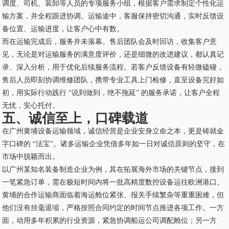
调度、司机、装卸等人员的专项服务小组，根据客户需求制定个性化运
输方案，并全程跟进协调。运输途中，客服保持密切沟通，实时反馈设
备位置、运输进度，让客户心中有数。
而在运输完成后，服务并未落幕。售后团队会及时回访，收集客户意
见，无论是对运输服务的满意度评价，还是细微的改进建议，都认真记
录、深入分析，用于优化后续服务流程。若客户反馈设备有轻微磕碰，
售后人员即刻协调维修团队，携带专业工具上门检修，直至设备完好如
初，用实际行动践行 “说到做到，绝不拖延” 的服务承诺，让客户全程
无忧，安心托付。
五、诚信至上，口碑载道
在广州黄埔设备运输领域，诚信经营是企业安身立命之本，更是铸就金
字口碑的 “法宝”。诸多运输企业凭借多年如一日对诚信原则的坚守，在
市场中脱颖而出。
以广州某知名装备制造企业为例，其在拓展海外市场的关键节点，接到
一笔紧急订单，需在极短时间内将一批高精度数控设备运往欧洲港口。
黄埔的合作运输商面临着海运舱位紧张、报关手续繁杂等重重困难，但
他们没有丝毫退缩，严格按照合同约定的时间节点推进各项工作。一方
面，动用多年积累的行业资源，紧急协调船运公司调配舱位；另一方