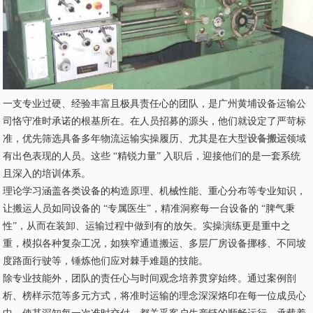
一支专业过硬、经验丰富且极具责任心的团队，是广州黄埔设备运输公
司恪守准时承诺的根基所在。在人员招募的源头，他们就设定了严苛标
准，优先筛选具备多年物流运输实操履历、尤其是在大型
设备搬运
领域
有出色表现的人员。这些 “精锐力量” 入职后，迎接他们的是一套系统
且深入的培训体系。
理论学习涵盖各类设备的构造原理、机械性能、重心分布等专业知识，
让搬运人员如同设备的 “专属医生”，精准洞察每一台设备的 “脾气秉
性”，从而在装卸、运输过程中做到有的放矢。实操演练更是重中之
重，模拟各种复杂工况，如狭窄通道搬运、多层厂房设备挪移、不同坡
度路面行驶等，锤炼他们应对棘手难题的技能。
除专业技能外，团队的责任心与时间观念培养贯穿始终。通过案例剖
析、榜样示范等多元方式，将准时运输的理念深深烙印在每一位成员心